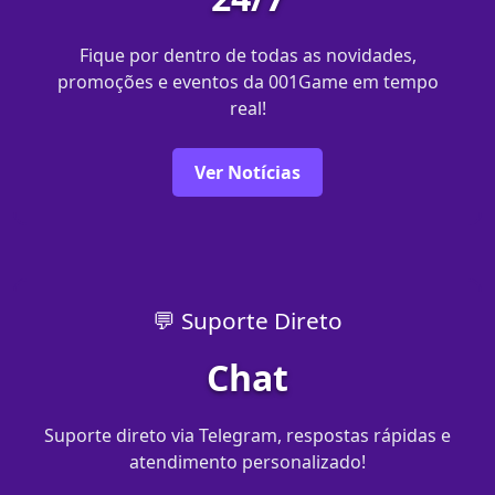
Fique por dentro de todas as novidades,
promoções e eventos da 001Game em tempo
real!
Ver Notícias
💬 Suporte Direto
Chat
Suporte direto via Telegram, respostas rápidas e
atendimento personalizado!