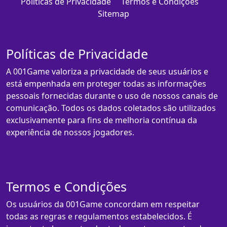
Políticas de Privacidade
Termos e Condições
Sitemap
Políticas de Privacidade
A 001Game valoriza a privacidade de seus usuários e
está empenhada em proteger todas as informações
pessoais fornecidas durante o uso de nossos canais de
comunicação. Todos os dados coletados são utilizados
exclusivamente para fins de melhoria contínua da
experiência de nossos jogadores.
Termos e Condições
Os usuários da 001Game concordam em respeitar
todas as regras e regulamentos estabelecidos. É