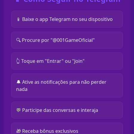
📱 Baixe o app Telegram no seu dispositivo
🔍 Procure por "@001GameOficial"
👆 Toque em "Entrar" ou "Join"
🔔 Ative as notificações para não perder
nada
💬 Participe das conversas e interaja
🎁 Receba bônus exclusivos