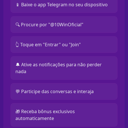
📱 Baixe o app Telegram no seu dispositivo
🔍 Procure por "@10WinOficial"
👆 Toque em "Entrar" ou "Join"
🔔 Ative as notificações para não perder
nada
💬 Participe das conversas e interaja
🎁 Receba bônus exclusivos
automaticamente