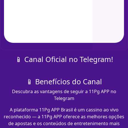
📱 Canal Oficial no Telegram!
📱 Benefícios do Canal
Descubra as vantagens de seguir a 11Pg APP no
Telegram
A plataforma 11Pg APP Brasil é um cassino ao vivo
reconhecido — a 11Pg APP oferece as melhores opções
de apostas e os conteúdos de entretenimento mais