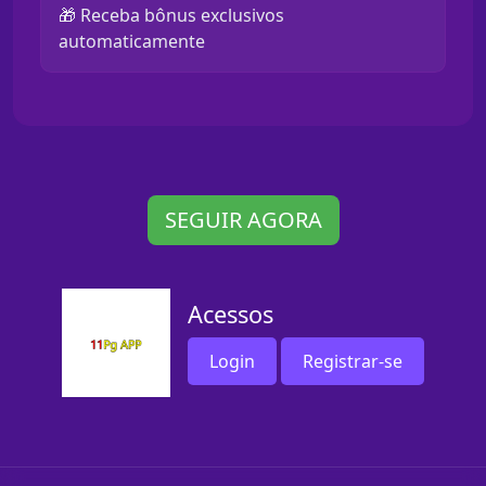
🎁 Receba bônus exclusivos
automaticamente
SEGUIR AGORA
Acessos
Login
Registrar-se