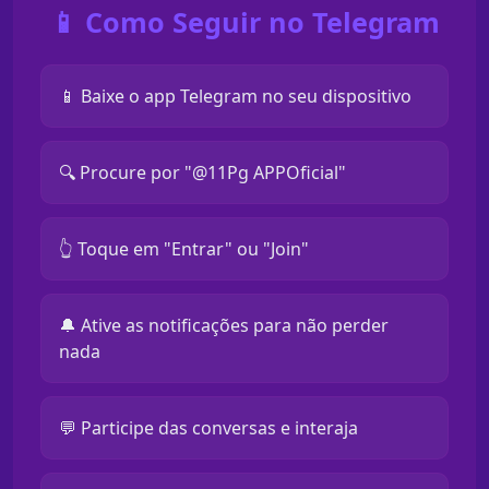
📱 Como Seguir no Telegram
📱 Baixe o app Telegram no seu dispositivo
🔍 Procure por "@11Pg APPOficial"
👆 Toque em "Entrar" ou "Join"
🔔 Ative as notificações para não perder
nada
💬 Participe das conversas e interaja