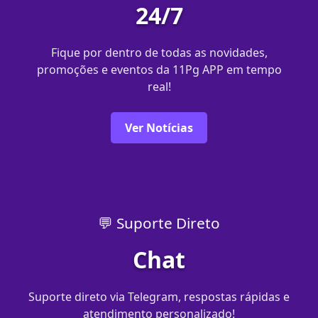
24/7
Fique por dentro de todas as novidades,
promoções e eventos da 11Pg APP em tempo
real!
Ver Notícias
💬 Suporte Direto
Chat
Suporte direto via Telegram, respostas rápidas e
atendimento personalizado!