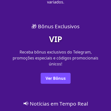
variados.
🎁 Bônus Exclusivos
VIP
Receba bônus exclusivos do Telegram,
promoções especiais e códigos promocionais
únicos!
Ver Bônus
📢 Notícias em Tempo Real