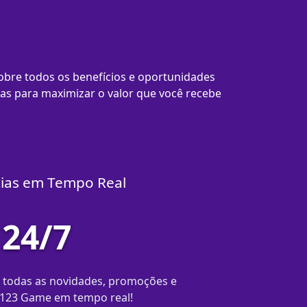
obre todos os benefícios e oportunidades
das para maximizar o valor que você recebe
cias em Tempo Real
24/7
e todas as novidades, promoções e
 123 Game em tempo real!