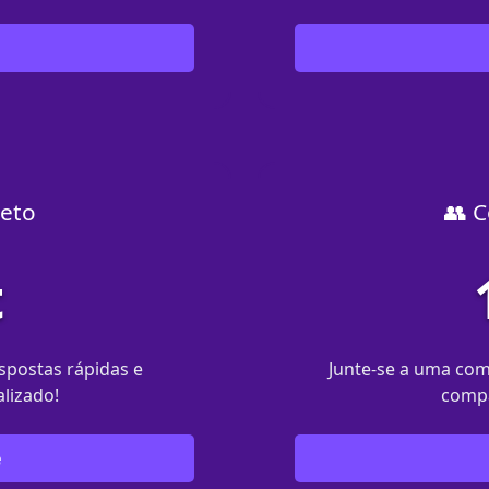
reto
👥 
t
espostas rápidas e
Junte-se a uma com
lizado!
compa
e