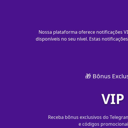
Nossa plataforma oferece notificações V
disponíveis no seu nível. Estas notificaç
🎁 Bônus Exclu
VIP
Receba bônus exclusivos do Telegra
e códigos promocionai