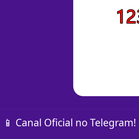
📱 Canal Oficial no Telegram!