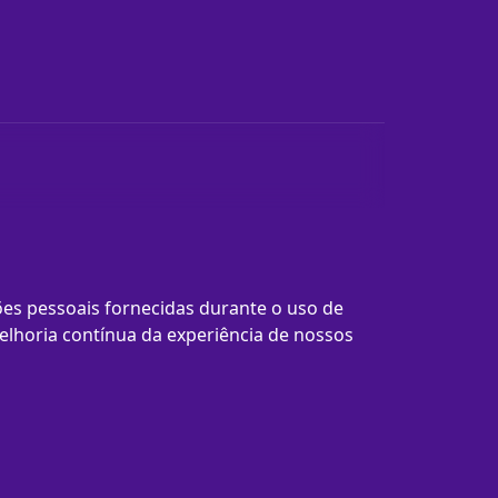
es pessoais fornecidas durante o uso de
elhoria contínua da experiência de nossos