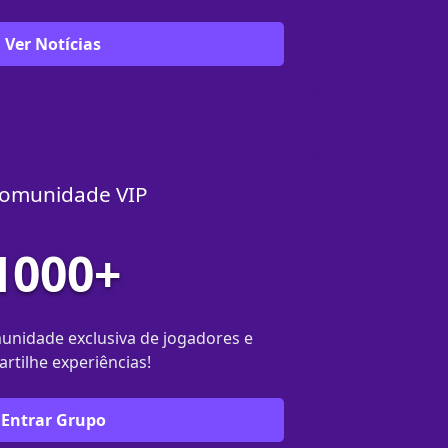
Ver Notícias
Comunidade VIP
1000+
unidade exclusiva de jogadores e
rtilhe experiências!
Entrar Grupo