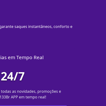
garante saques instantâneos, conforto e
cias em Tempo Real
24/7
e todas as novidades, promoções e
 133Br APP em tempo real!