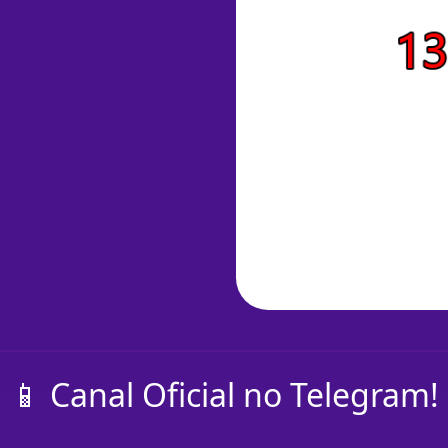
📱 Canal Oficial no Telegram!