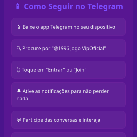
📱 Como Seguir no Telegram
📱 Baixe o app Telegram no seu dispositivo
🔍 Procure por "@1996 Jogo VipOficial"
👆 Toque em "Entrar" ou "Join"
🔔 Ative as notificações para não perder
nada
💬 Participe das conversas e interaja