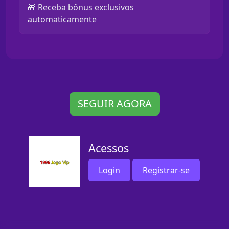
🎁 Receba bônus exclusivos
automaticamente
SEGUIR AGORA
Acessos
Login
Registrar-se