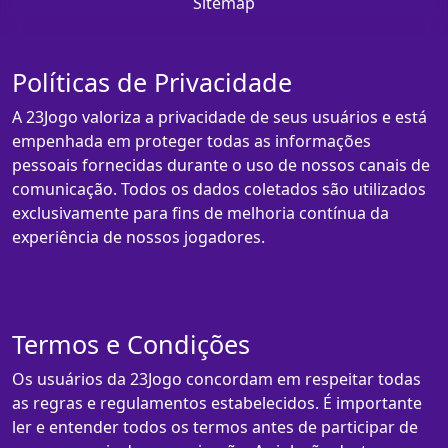
Sitemap
Políticas de Privacidade
A 23Jogo valoriza a privacidade de seus usuários e está
empenhada em proteger todas as informações
pessoais fornecidas durante o uso de nossos canais de
comunicação. Todos os dados coletados são utilizados
exclusivamente para fins de melhoria contínua da
experiência de nossos jogadores.
Termos e Condições
Os usuários da 23Jogo concordam em respeitar todas
as regras e regulamentos estabelecidos. É importante
ler e entender todos os termos antes de participar de