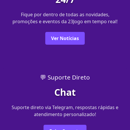
Fique por dentro de todas as novidades,
promoções e eventos da 23Jogo em tempo real!
Ver Notícias
💬 Suporte Direto
Chat
Suporte direto via Telegram, respostas rápidas e
atendimento personalizado!