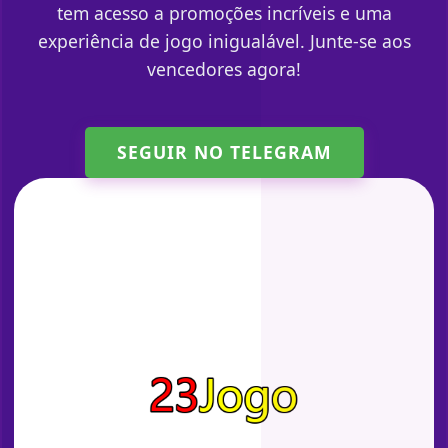
tem acesso a promoções incríveis e uma
experiência de jogo inigualável. Junte-se aos
vencedores agora!
SEGUIR NO TELEGRAM