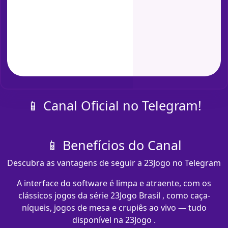
📱 Canal Oficial no Telegram!
📱 Benefícios do Canal
Descubra as vantagens de seguir a 23Jogo no Telegram
A interface do software é limpa e atraente, com os
clássicos jogos da série 23Jogo Brasil , como caça-
níqueis, jogos de mesa e crupiês ao vivo — tudo
disponível na 23Jogo .