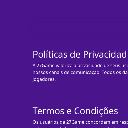
Políticas de Privacida
A 27Game valoriza a privacidade de seus u
nossos canais de comunicação. Todos os dad
jogadores.
Termos e Condições
Os usuários da 27Game concordam em respei