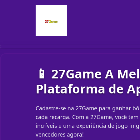
📱 27Game A Me
Plataforma de A
Cadastre-se na 27Game para ganhar bô
cada recarga. Com a 27Game, você tem
incríveis e uma experiência de jogo inig
vencedores agora!