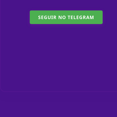
SEGUIR NO TELEGRAM