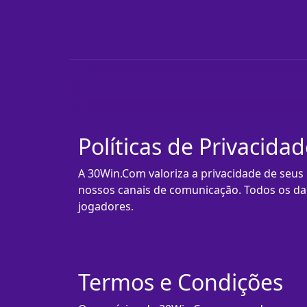
Políticas de Privacida
A 30Win.Com valoriza a privacidade de seu
nossos canais de comunicação. Todos os dad
jogadores.
Termos e Condições