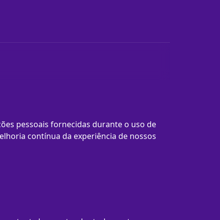
ões pessoais fornecidas durante o uso de
elhoria contínua da experiência de nossos