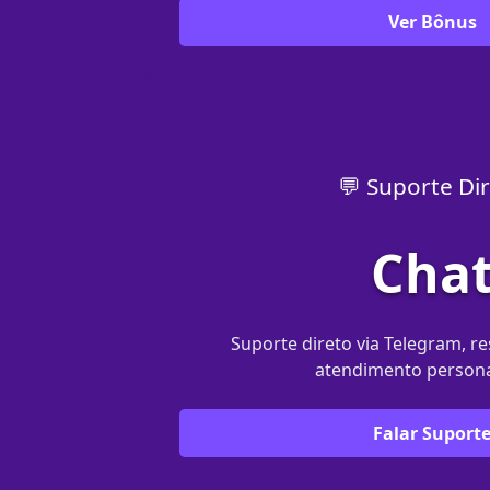
Ver Bônus
💬 Suporte Di
Cha
Suporte direto via Telegram, r
atendimento persona
Falar Suport