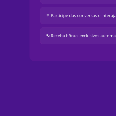
💬 Participe das conversas e interaj
🎁 Receba bônus exclusivos autom