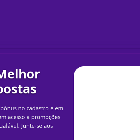
Melhor
postas
 bônus no cadastro e em
tem acesso a promoções
ualável. Junte-se aos