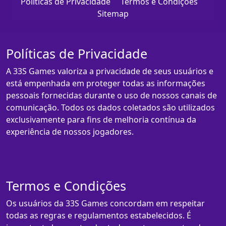
Políticas de Privacidade
Termos e Condições
Sitemap
Políticas de Privacidade
A 33S Games valoriza a privacidade de seus usuários e
está empenhada em proteger todas as informações
pessoais fornecidas durante o uso de nossos canais de
comunicação. Todos os dados coletados são utilizados
exclusivamente para fins de melhoria contínua da
experiência de nossos jogadores.
Termos e Condições
Os usuários da 33S Games concordam em respeitar
todas as regras e regulamentos estabelecidos. É