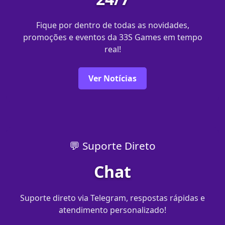
Fique por dentro de todas as novidades,
promoções e eventos da 33S Games em tempo
real!
Ver Notícias
💬 Suporte Direto
Chat
Suporte direto via Telegram, respostas rápidas e
atendimento personalizado!