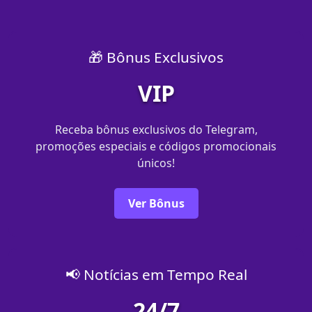
🎁 Bônus Exclusivos
VIP
Receba bônus exclusivos do Telegram,
promoções especiais e códigos promocionais
únicos!
Ver Bônus
📢 Notícias em Tempo Real
24/7