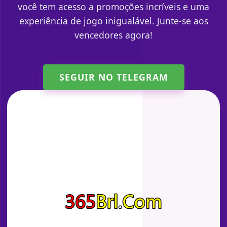
você tem acesso a promoções incríveis e uma
experiência de jogo inigualável. Junte-se aos
vencedores agora!
SEGUIR NO TELEGRAM