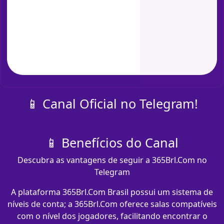
📱 Canal Oficial no Telegram!
📱 Benefícios do Canal
Descubra as vantagens de seguir a 365Brl.Com no
Telegram
A plataforma 365Brl.Com Brasil possui um sistema de
níveis de conta; a 365Brl.Com oferece salas compatíveis
com o nível dos jogadores, facilitando encontrar o