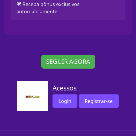
🎁 Receba bônus exclusivos
automaticamente
SEGUIR AGORA
Acessos
Login
Registrar-se