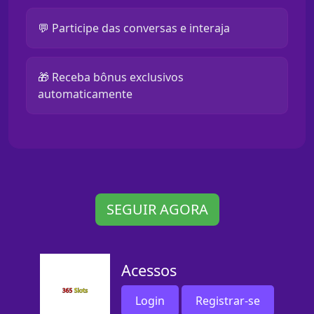
💬 Participe das conversas e interaja
🎁 Receba bônus exclusivos
automaticamente
SEGUIR AGORA
Acessos
Login
Registrar-se