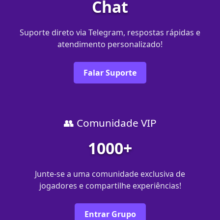
Chat
Suporte direto via Telegram, respostas rápidas e
atendimento personalizado!
Falar Suporte
👥 Comunidade VIP
1000+
Junte-se a uma comunidade exclusiva de
jogadores e compartilhe experiências!
Entrar Grupo