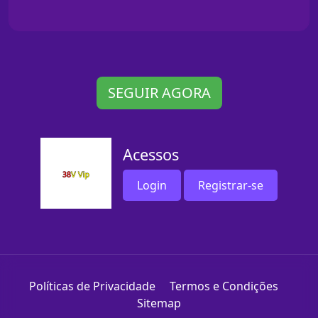
SEGUIR AGORA
Acessos
Login
Registrar-se
Políticas de Privacidade
Termos e Condições
Sitemap