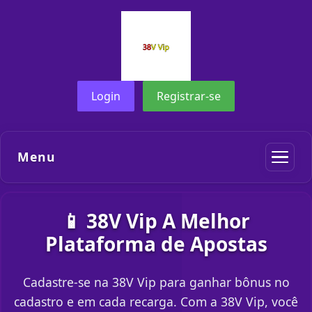
Login
Registrar-se
Menu
📱 38V Vip A Melhor
Plataforma de Apostas
Cadastre-se na 38V Vip para ganhar bônus no
cadastro e em cada recarga. Com a 38V Vip, você