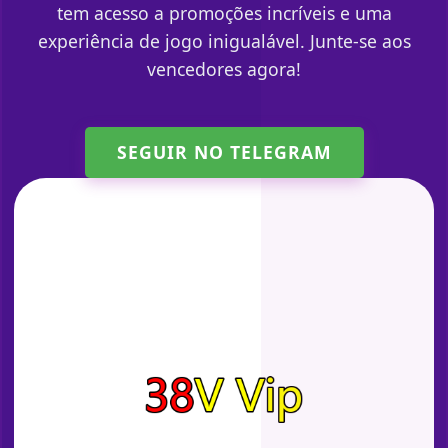
tem acesso a promoções incríveis e uma
experiência de jogo inigualável. Junte-se aos
vencedores agora!
SEGUIR NO TELEGRAM