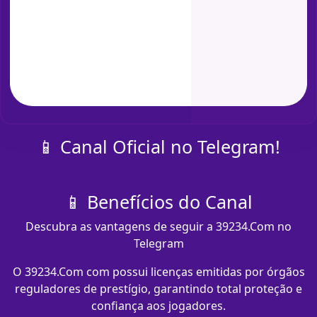
📱 Canal Oficial no Telegram!
📱 Benefícios do Canal
Descubra as vantagens de seguir a 39234.Com no
Telegram
O 39234.Com com​ possui licenças emitidas por órgãos
reguladores de prestígio, garantindo total proteção e
confiança aos jogadores.