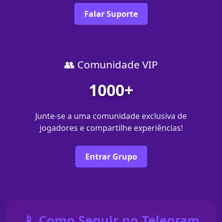
Falar Suporte
👥 Comunidade VIP
1000+
Junte-se a uma comunidade exclusiva de
jogadores e compartilhe experiências!
Entrar Grupo
📱 Como Seguir no Telegram