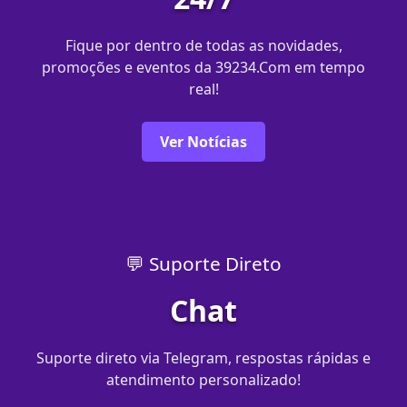
Fique por dentro de todas as novidades,
promoções e eventos da 39234.Com em tempo
real!
Ver Notícias
💬 Suporte Direto
Chat
Suporte direto via Telegram, respostas rápidas e
atendimento personalizado!