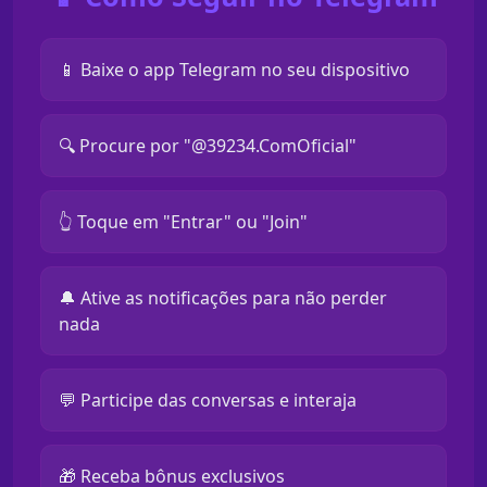
📱 Baixe o app Telegram no seu dispositivo
🔍 Procure por "@39234.ComOficial"
👆 Toque em "Entrar" ou "Join"
🔔 Ative as notificações para não perder
nada
💬 Participe das conversas e interaja
🎁 Receba bônus exclusivos