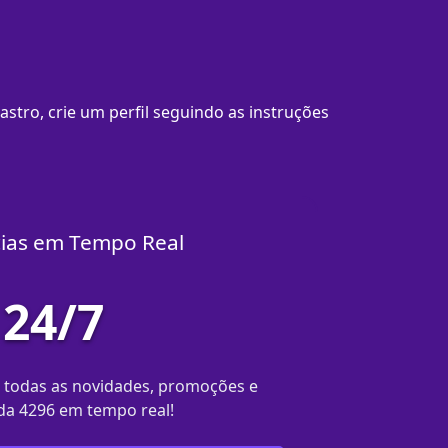
astro, crie um perfil seguindo as instruções
cias em Tempo Real
24/7
e todas as novidades, promoções e
da 4296 em tempo real!