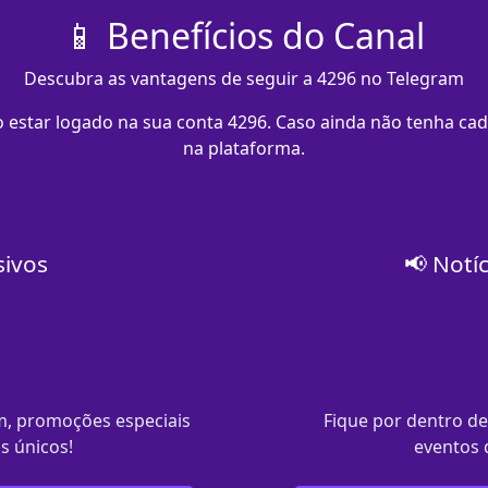
📱 Benefícios do Canal
Descubra as vantagens de seguir a 4296 no Telegram
io estar logado na sua conta 4296. Caso ainda não tenha cad
na plataforma.
sivos
📢 Notí
m, promoções especiais
Fique por dentro d
s únicos!
eventos 