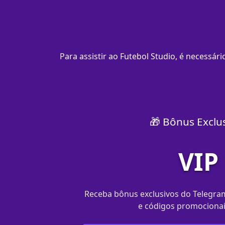
Para assistir ao Futebol Studio, é necessár
🎁 Bônus Exclu
VIP
Receba bônus exclusivos do Telegra
e códigos promocionai