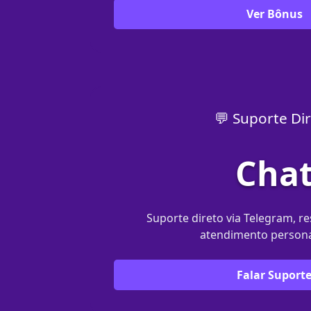
Ver Bônus
💬 Suporte Di
Cha
Suporte direto via Telegram, r
atendimento persona
Falar Suport