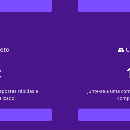
reto
👥 
t
espostas rápidas e
Junte-se a uma com
lizado!
compa
e