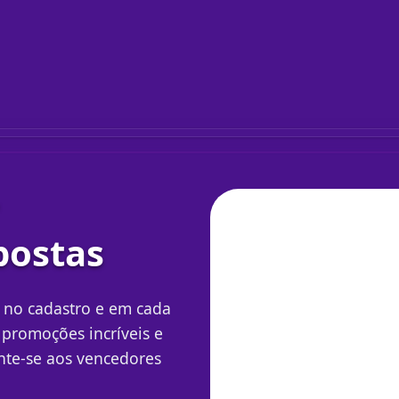
postas
 no cadastro e em cada
 promoções incríveis e
unte-se aos vencedores