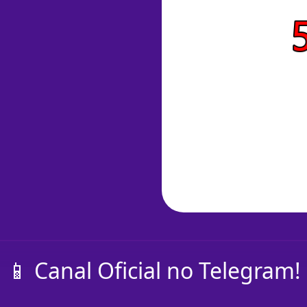
📱 Canal Oficial no Telegram!