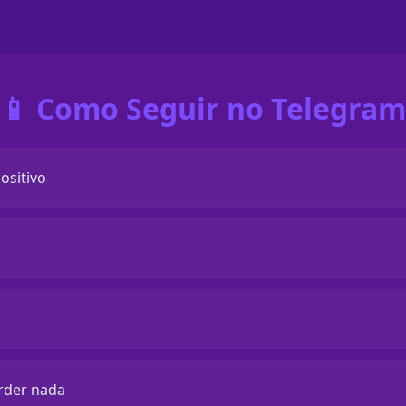
📱 Como Seguir no Telegram
ositivo
erder nada