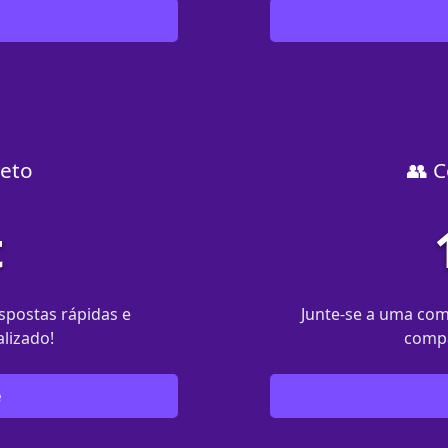
reto
👥 
t
espostas rápidas e
Junte-se a uma com
lizado!
compa
e