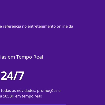
 referência no entretenimento online da
cias em Tempo Real
24/7
e todas as novidades, promoções e
a 505Brl em tempo real!