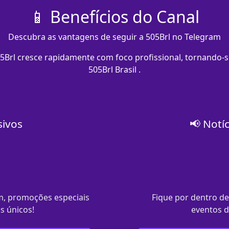
📱 Benefícios do Canal
Descubra as vantagens de seguir a 505Brl no Telegram
rl cresce rapidamente com foco profissional, tornando-se
505Brl Brasil .
sivos
📢 Notí
m, promoções especiais
Fique por dentro d
s únicos!
eventos d