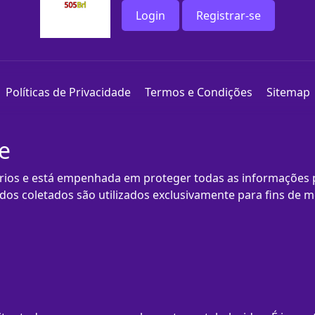
Login
Registrar-se
Políticas de Privacidade
Termos e Condições
Sitemap
de
uários e está empenhada em proteger todas as informações 
os coletados são utilizados exclusivamente para fins de m