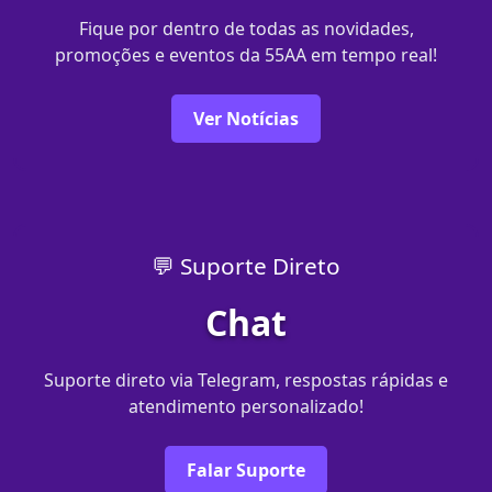
Fique por dentro de todas as novidades,
promoções e eventos da 55AA em tempo real!
Ver Notícias
💬 Suporte Direto
Chat
Suporte direto via Telegram, respostas rápidas e
atendimento personalizado!
Falar Suporte