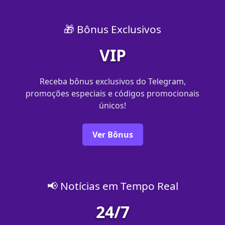
🎁 Bônus Exclusivos
VIP
Receba bônus exclusivos do Telegram,
promoções especiais e códigos promocionais
únicos!
Ver Bônus
📢 Notícias em Tempo Real
24/7