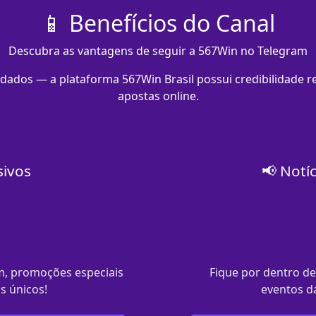
📱 Benefícios do Canal
Descubra as vantagens de seguir a 567Win no Telegram
ndados — a plataforma 567Win Brasil possui credibilidade 
apostas online.
sivos
📢 Notí
m, promoções especiais
Fique por dentro d
s únicos!
eventos d