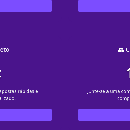
reto
👥 
t
espostas rápidas e
Junte-se a uma com
lizado!
compa
e