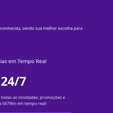
reconhecida, sendo sua melhor escolha para
cias em Tempo Real
24/7
e todas as novidades, promoções e
a 567Win em tempo real!