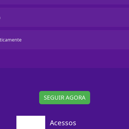
a
aticamente
SEGUIR AGORA
Acessos