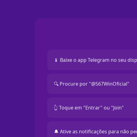
📱 Baixe o app Telegram no seu disp
🔍 Procure por "@567WinOficial"
👆 Toque em "Entrar" ou "Join"
🔔 Ative as notificações para não p