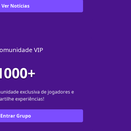
Ver Notícias
Comunidade VIP
1000+
unidade exclusiva de jogadores e
rtilhe experiências!
Entrar Grupo