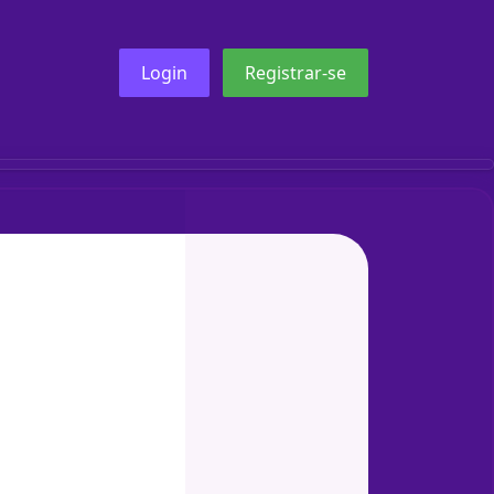
Login
Registrar-se