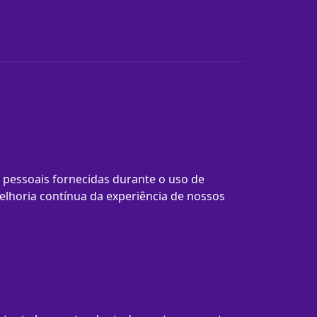
 pessoais fornecidas durante o uso de
elhoria contínua da experiência de nossos