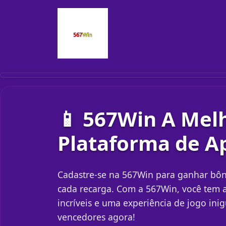
📱 567Win A Mel
Plataforma de A
Cadastre-se na 567Win para ganhar bôn
cada recarga. Com a 567Win, você tem 
incríveis e uma experiência de jogo inig
vencedores agora!