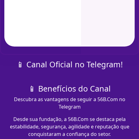
📱 Canal Oficial no Telegram!
📱 Benefícios do Canal
Descubra as vantagens de seguir a 56B.Com no
Telegram
Desde sua fundação, a 56B.Com se destaca pela
estabilidade, segurança, agilidade e reputação que
conquistaram a confiança do setor.