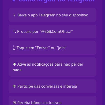
📱 Baixe o app Telegram no seu dispositivo
🔍 Procure por "@56B.ComOficial"
👆 Toque em "Entrar" ou "Join"
🔔 Ative as notificações para não perder
nada
💬 Participe das conversas e interaja
🎁 Receba bônus exclusivos