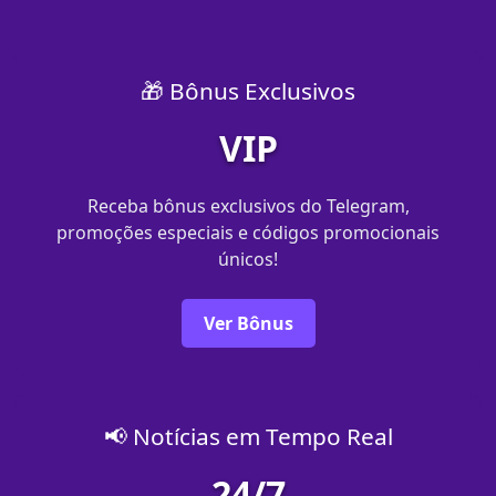
🎁 Bônus Exclusivos
VIP
Receba bônus exclusivos do Telegram,
promoções especiais e códigos promocionais
únicos!
Ver Bônus
📢 Notícias em Tempo Real
24/7