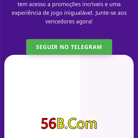
tem acesso a promoções incríveis e uma
experiência de jogo inigualável. Junte-se aos
vencedores agora!
SEGUIR NO TELEGRAM