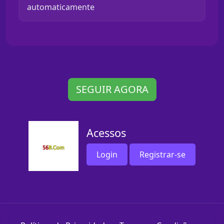
automaticamente
SEGUIR AGORA
Acessos
Login
Registrar-se