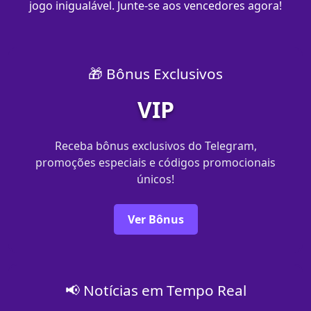
jogo inigualável. Junte-se aos vencedores agora!
🎁 Bônus Exclusivos
VIP
Receba bônus exclusivos do Telegram,
promoções especiais e códigos promocionais
únicos!
Ver Bônus
📢 Notícias em Tempo Real