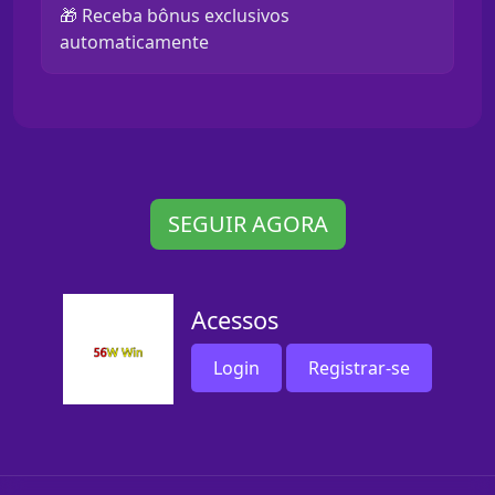
🎁 Receba bônus exclusivos
automaticamente
SEGUIR AGORA
Acessos
Login
Registrar-se