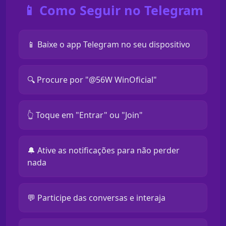
📱 Como Seguir no Telegram
📱 Baixe o app Telegram no seu dispositivo
🔍 Procure por "@56W WinOficial"
👆 Toque em "Entrar" ou "Join"
🔔 Ative as notificações para não perder
nada
💬 Participe das conversas e interaja