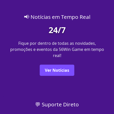
📢 Notícias em Tempo Real
24/7
Fique por dentro de todas as novidades,
promoções e eventos da 56Win Game em tempo
real!
Ver Notícias
💬 Suporte Direto