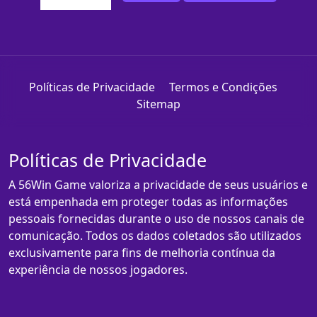
Políticas de Privacidade
Termos e Condições
Sitemap
Políticas de Privacidade
A 56Win Game valoriza a privacidade de seus usuários e
está empenhada em proteger todas as informações
pessoais fornecidas durante o uso de nossos canais de
comunicação. Todos os dados coletados são utilizados
exclusivamente para fins de melhoria contínua da
experiência de nossos jogadores.