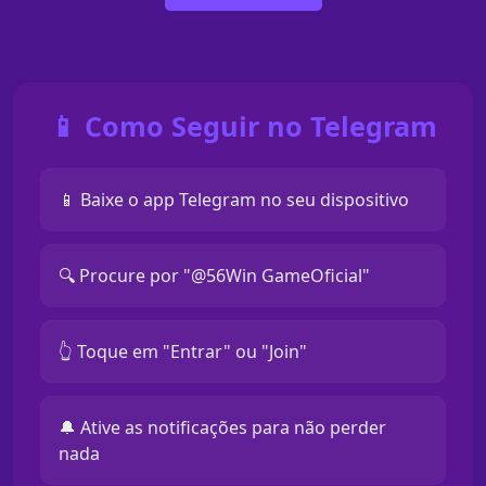
📱 Como Seguir no Telegram
📱 Baixe o app Telegram no seu dispositivo
🔍 Procure por "@56Win GameOficial"
👆 Toque em "Entrar" ou "Join"
🔔 Ative as notificações para não perder
nada