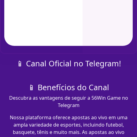
📱 Canal Oficial no Telegram!
📱 Benefícios do Canal
Descubra as vantagens de seguir a 56Win Game no
Telegram
Nossa plataforma oferece apostas ao vivo em uma
ampla variedade de esportes, incluindo futebol,
basquete, tênis e muito mais. As apostas ao vivo