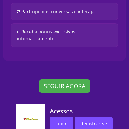
💬 Participe das conversas e interaja
🎁 Receba bônus exclusivos
automaticamente
SEGUIR AGORA
Acessos
Login
Registrar-se