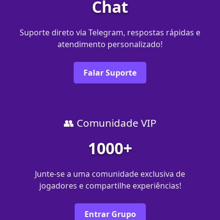
Chat
Suporte direto via Telegram, respostas rápidas e
atendimento personalizado!
Falar Suporte
👥 Comunidade VIP
1000+
Junte-se a uma comunidade exclusiva de
jogadores e compartilhe experiências!
Entrar Grupo