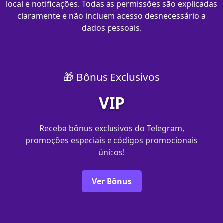
local e notificações. Todas as permissões são explicadas
claramente e não incluem acesso desnecessário a
dados pessoais.
🎁 Bônus Exclusivos
VIP
Receba bônus exclusivos do Telegram,
promoções especiais e códigos promocionais
únicos!
Ver Bônus