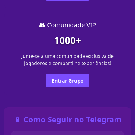
👥 Comunidade VIP
1000+
Junte-se a uma comunidade exclusiva de
jogadores e compartilhe experiências!
Entrar Grupo
📱 Como Seguir no Telegram