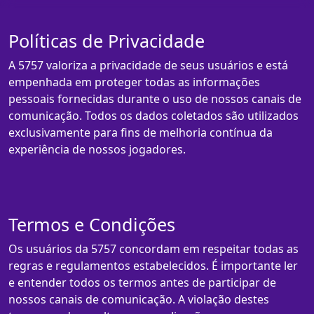
Políticas de Privacidade
A 5757 valoriza a privacidade de seus usuários e está
empenhada em proteger todas as informações
pessoais fornecidas durante o uso de nossos canais de
comunicação. Todos os dados coletados são utilizados
exclusivamente para fins de melhoria contínua da
experiência de nossos jogadores.
Termos e Condições
Os usuários da 5757 concordam em respeitar todas as
regras e regulamentos estabelecidos. É importante ler
e entender todos os termos antes de participar de
nossos canais de comunicação. A violação destes