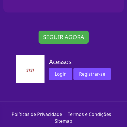
SEGUIR AGORA
Acessos
Login
Registrar-se
Políticas de Privacidade
Termos e Condições
Sitemap