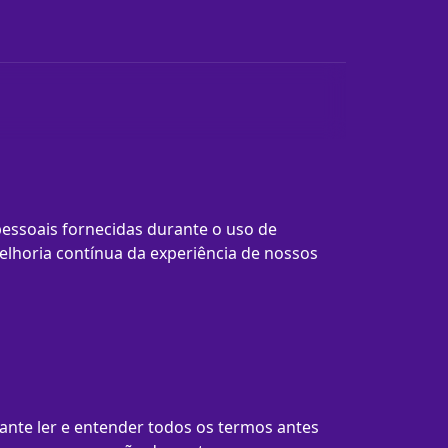
pessoais fornecidas durante o uso de
elhoria contínua da experiência de nossos
ante ler e entender todos os termos antes