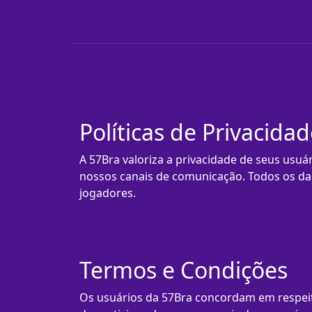
Políticas de Privacida
A 57Bra valoriza a privacidade de seus usu
nossos canais de comunicação. Todos os dad
jogadores.
Termos e Condições
Os usuários da 57Bra concordam em respeita