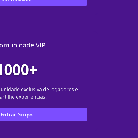
Comunidade VIP
1000+
unidade exclusiva de jogadores e
rtilhe experiências!
Entrar Grupo