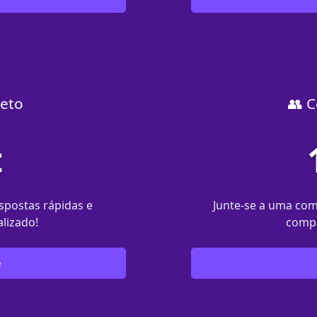
reto
👥 
t
espostas rápidas e
Junte-se a uma com
lizado!
compa
e