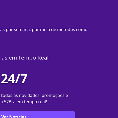
7 dias por semana, por meio de métodos como
cias em Tempo Real
24/7
e todas as novidades, promoções e
da 57Bra em tempo real!
Ver Notícias