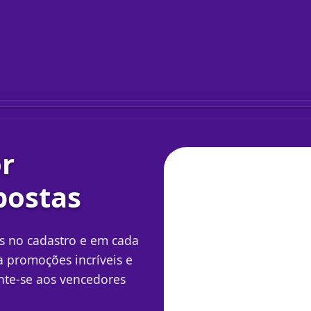
or
postas
s no cadastro e em cada
a promoções incríveis e
unte-se aos vencedores