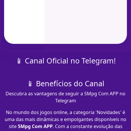
📱 Canal Oficial no Telegram!
📱 Benefícios do Canal
Descubra as vantagens de seguir a 5Mpg Com APP no
Telegram
No mundo dos jogos online, a categoria 'Novidades' é
uma das mais dinâmicas e empolgantes disponíveis no
site
5Mpg Com APP
. Com a constante evolução das