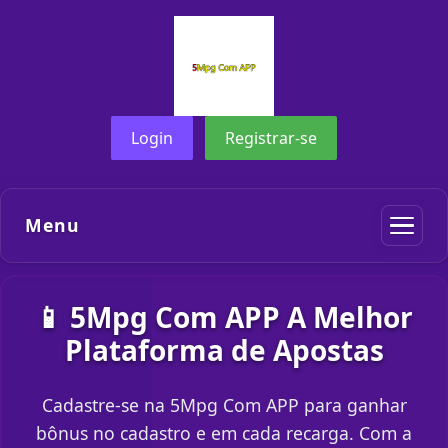
Login
Registrar-se
Menu
📱 5Mpg Com APP A Melhor
Plataforma de Apostas
Cadastre-se na 5Mpg Com APP para ganhar
bônus no cadastro e em cada recarga. Com a