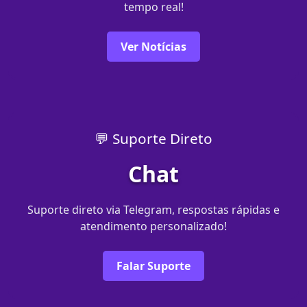
tempo real!
Ver Notícias
💬 Suporte Direto
Chat
Suporte direto via Telegram, respostas rápidas e
atendimento personalizado!
Falar Suporte