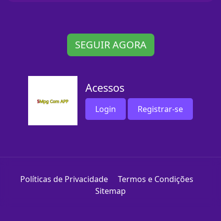
SEGUIR AGORA
Acessos
Login
Registrar-se
Políticas de Privacidade
Termos e Condições
Sitemap