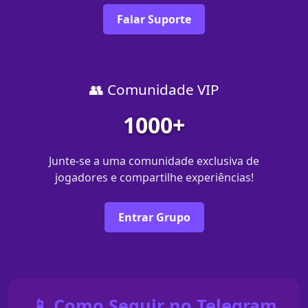
Falar Suporte
👥 Comunidade VIP
1000+
Junte-se a uma comunidade exclusiva de
jogadores e compartilhe experiências!
Entrar Grupo
📱 Como Seguir no Telegram