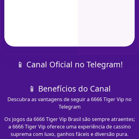
📱 Canal Oficial no Telegram!
📱 Benefícios do Canal
Descubra as vantagens de seguir a 6666 Tiger Vip no
Telegram
Os jogos da 6666 Tiger Vip Brasil são sempre atraentes;
a 6666 Tiger Vip oferece uma experiência de cassino
suprema com luxo, ganhos fáceis e diversão pura.