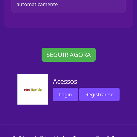
automaticamente
SEGUIR AGORA
Acessos
Login
Registrar-se