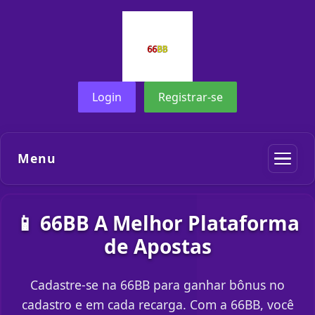
Login
Registrar-se
Menu
📱 66BB A Melhor Plataforma
de Apostas
Cadastre-se na 66BB para ganhar bônus no
cadastro e em cada recarga. Com a 66BB, você