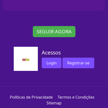
SEGUIR AGORA
Acessos
Login
Registrar-se
Políticas de Privacidade
Termos e Condições
Sitemap