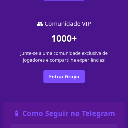
👥 Comunidade VIP
1000+
Junte-se a uma comunidade exclusiva de
jogadores e compartilhe experiências!
Entrar Grupo
📱 Como Seguir no Telegram