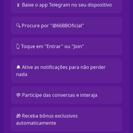
📱 Baixe o app Telegram no seu dispositivo
🔍 Procure por "@66BBOficial"
👆 Toque em "Entrar" ou "Join"
🔔 Ative as notificações para não perder
nada
💬 Participe das conversas e interaja
🎁 Receba bônus exclusivos
automaticamente