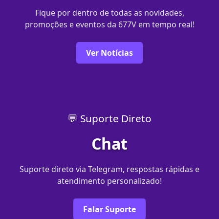
Fique por dentro de todas as novidades,
promoções e eventos da 677V em tempo real!
Ver Notícias
💬 Suporte Direto
Chat
Suporte direto via Telegram, respostas rápidas e
atendimento personalizado!
Falar Suporte