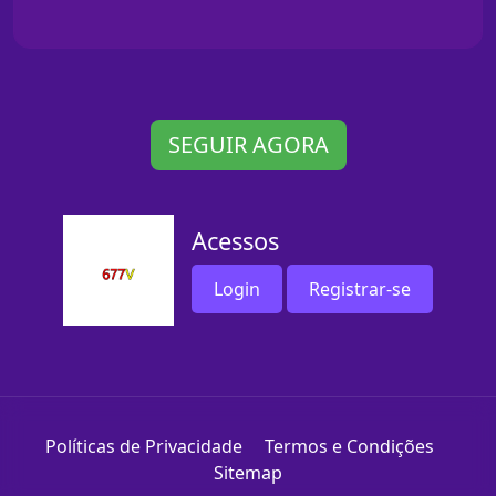
SEGUIR AGORA
Acessos
Login
Registrar-se
Políticas de Privacidade
Termos e Condições
Sitemap