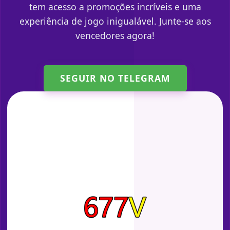
tem acesso a promoções incríveis e uma
experiência de jogo inigualável. Junte-se aos
vencedores agora!
SEGUIR NO TELEGRAM