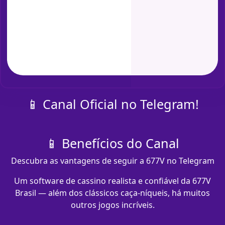
📱 Canal Oficial no Telegram!
📱 Benefícios do Canal
Descubra as vantagens de seguir a 677V no Telegram
Um software de cassino realista e confiável da 677V
Brasil — além dos clássicos caça-níqueis, há muitos
outros jogos incríveis.