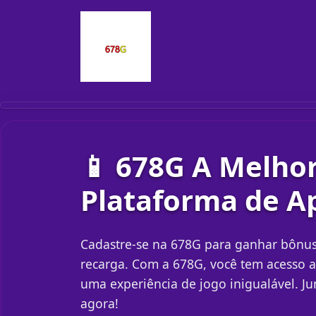
📱 678G A Melho
Plataforma de A
Cadastre-se na 678G para ganhar bônus
recarga. Com a 678G, você tem acesso a
uma experiência de jogo inigualável. J
agora!