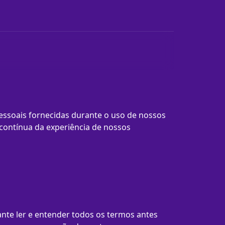
essoais fornecidas durante o uso de nossos
 contínua da experiência de nossos
nte ler e entender todos os termos antes