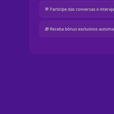
💬 Participe das conversas e interaj
🎁 Receba bônus exclusivos autom