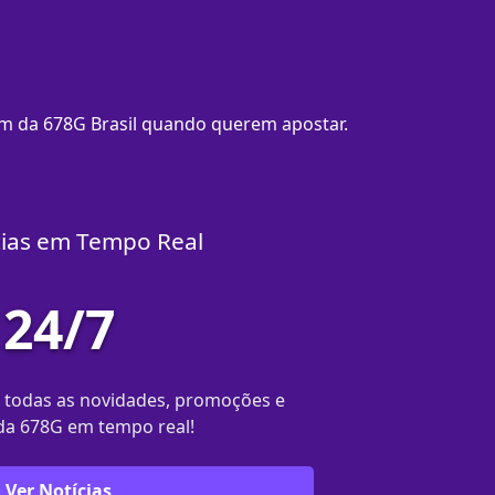
m da 678G Brasil quando querem apostar.
cias em Tempo Real
24/7
e todas as novidades, promoções e
da 678G em tempo real!
Ver Notícias