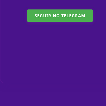
SEGUIR NO TELEGRAM