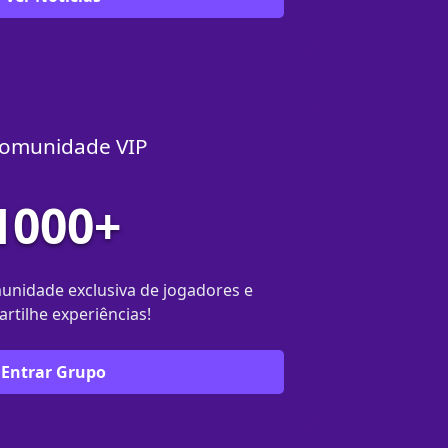
Comunidade VIP
1000+
unidade exclusiva de jogadores e
rtilhe experiências!
Entrar Grupo