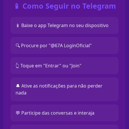
📱 Como Seguir no Telegram
📱 Baixe o app Telegram no seu dispositivo
🔍 Procure por "@67A LoginOficial"
👆 Toque em "Entrar" ou "Join"
🔔 Ative as notificações para não perder
nada
💬 Participe das conversas e interaja