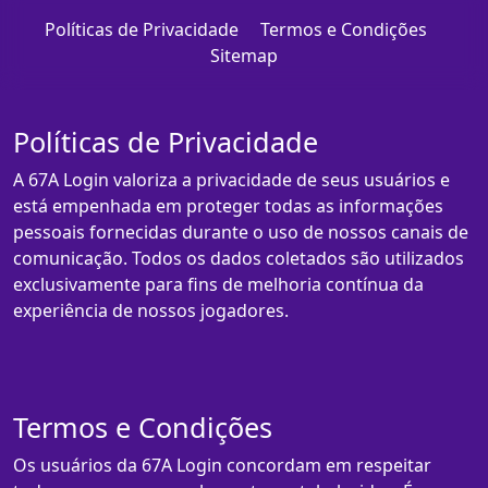
Políticas de Privacidade
Termos e Condições
Sitemap
Políticas de Privacidade
A 67A Login valoriza a privacidade de seus usuários e
está empenhada em proteger todas as informações
pessoais fornecidas durante o uso de nossos canais de
comunicação. Todos os dados coletados são utilizados
exclusivamente para fins de melhoria contínua da
experiência de nossos jogadores.
Termos e Condições
Os usuários da 67A Login concordam em respeitar