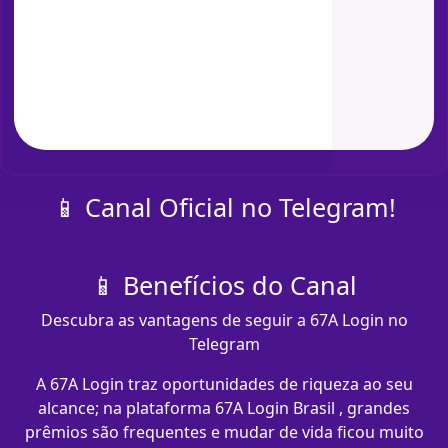
📱 Canal Oficial no Telegram!
📱 Benefícios do Canal
Descubra as vantagens de seguir a 67A Login no
Telegram
A 67A Login traz oportunidades de riqueza ao seu
alcance; na plataforma 67A Login Brasil , grandes
prêmios são frequentes e mudar de vida ficou muito