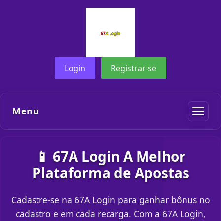
Login
Registrar-se
Menu
📱 67A Login A Melhor
Plataforma de Apostas
Cadastre-se na 67A Login para ganhar bônus no
cadastro e em cada recarga. Com a 67A Login,