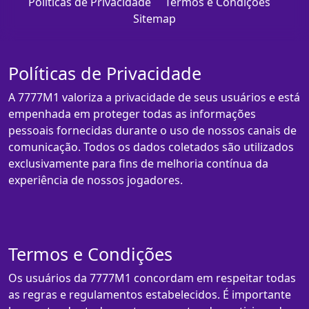
Políticas de Privacidade
Termos e Condições
Sitemap
Políticas de Privacidade
A 7777M1 valoriza a privacidade de seus usuários e está
empenhada em proteger todas as informações
pessoais fornecidas durante o uso de nossos canais de
comunicação. Todos os dados coletados são utilizados
exclusivamente para fins de melhoria contínua da
experiência de nossos jogadores.
Termos e Condições
Os usuários da 7777M1 concordam em respeitar todas
as regras e regulamentos estabelecidos. É importante