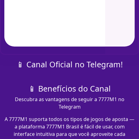
📱 Canal Oficial no Telegram!
📱 Benefícios do Canal
Descubra as vantagens de seguir a 7777M1 no
Telegram
A 7777M1 suporta todos os tipos de jogos de aposta —
a plataforma 7777M1 Brasil é fácil de usar, com
interface intuitiva para que você aproveite cada