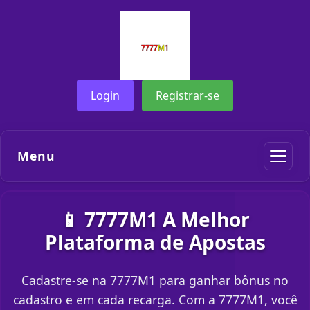
Login
Registrar-se
Menu
📱 7777M1 A Melhor
Plataforma de Apostas
Cadastre-se na 7777M1 para ganhar bônus no
cadastro e em cada recarga. Com a 7777M1, você