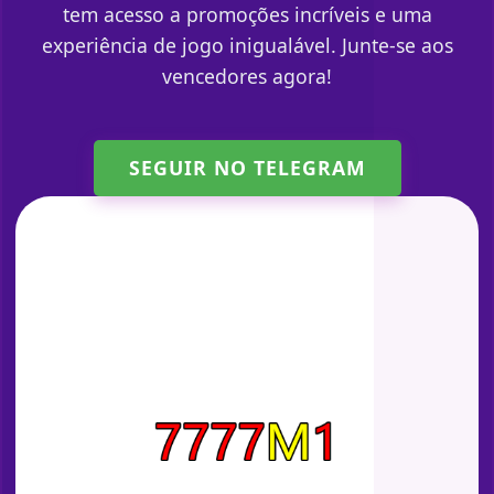
tem acesso a promoções incríveis e uma
experiência de jogo inigualável. Junte-se aos
vencedores agora!
SEGUIR NO TELEGRAM