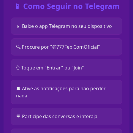
📱 Como Seguir no Telegram
📱 Baixe o app Telegram no seu dispositivo
🔍 Procure por "@777Feb.ComOficial"
👆 Toque em "Entrar" ou "Join"
🔔 Ative as notificações para não perder
nada
💬 Participe das conversas e interaja