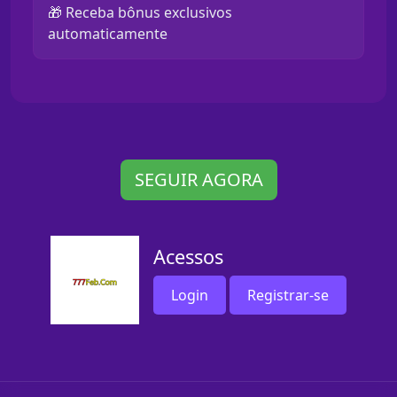
🎁 Receba bônus exclusivos
automaticamente
SEGUIR AGORA
Acessos
Login
Registrar-se