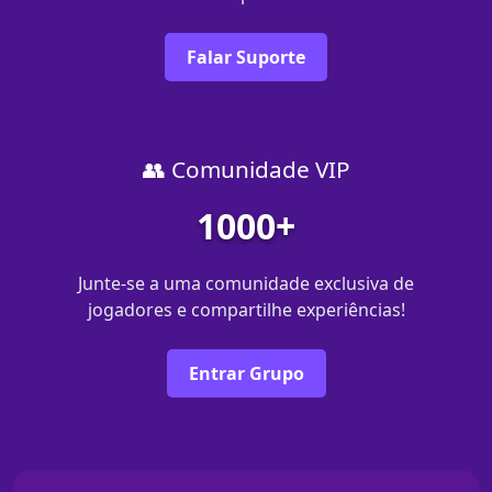
Falar Suporte
👥 Comunidade VIP
1000+
Junte-se a uma comunidade exclusiva de
jogadores e compartilhe experiências!
Entrar Grupo