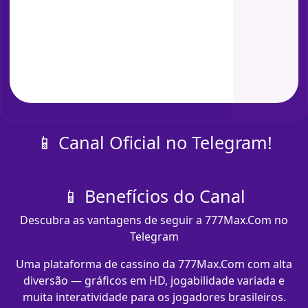
📱 Canal Oficial no Telegram!
📱 Benefícios do Canal
Descubra as vantagens de seguir a 777Max.Com no
Telegram
Uma plataforma de cassino da 777Max.Com com alta
diversão — gráficos em HD, jogabilidade variada e
muita interatividade para os jogadores brasileiros.