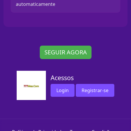
automaticamente
SEGUIR AGORA
Acessos
Login
Registrar-se