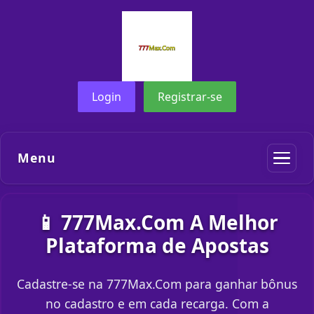
Login
Registrar-se
Menu
📱 777Max.Com A Melhor
Plataforma de Apostas
Cadastre-se na 777Max.Com para ganhar bônus
no cadastro e em cada recarga. Com a