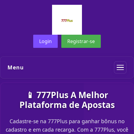
Login
Registrar-se
Menu
📱 777Plus A Melhor
Plataforma de Apostas
Cadastre-se na 777Plus para ganhar bônus no
cadastro e em cada recarga. Com a 777Plus, você