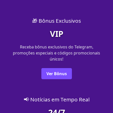
🎁 Bônus Exclusivos
VIP
Receba bônus exclusivos do Telegram,
promoções especiais e códigos promocionais
únicos!
Ver Bônus
📢 Notícias em Tempo Real
24/7