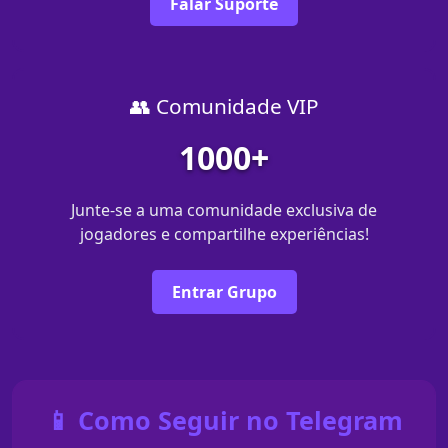
Falar Suporte
👥 Comunidade VIP
1000+
Junte-se a uma comunidade exclusiva de
jogadores e compartilhe experiências!
Entrar Grupo
📱 Como Seguir no Telegram