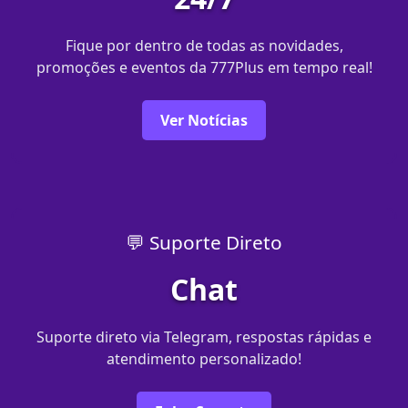
Fique por dentro de todas as novidades,
promoções e eventos da 777Plus em tempo real!
Ver Notícias
💬 Suporte Direto
Chat
Suporte direto via Telegram, respostas rápidas e
atendimento personalizado!