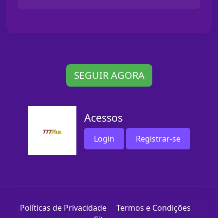
SEGUIR AGORA
Acessos
Login
Registrar-se
Políticas de Privacidade
Termos e Condições