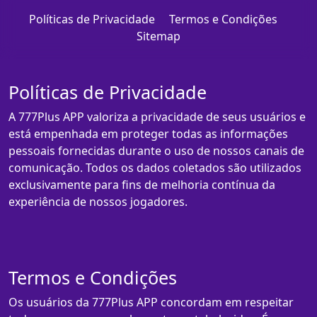
Políticas de Privacidade
Termos e Condições
Sitemap
Políticas de Privacidade
A 777Plus APP valoriza a privacidade de seus usuários e
está empenhada em proteger todas as informações
pessoais fornecidas durante o uso de nossos canais de
comunicação. Todos os dados coletados são utilizados
exclusivamente para fins de melhoria contínua da
experiência de nossos jogadores.
Termos e Condições
Os usuários da 777Plus APP concordam em respeitar