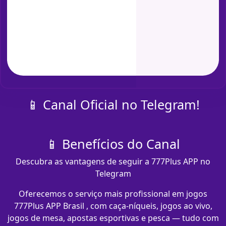
📱 Canal Oficial no Telegram!
📱 Benefícios do Canal
Descubra as vantagens de seguir a 777Plus APP no
Telegram
Oferecemos o serviço mais profissional em jogos
777Plus APP Brasil , com caça-níqueis, jogos ao vivo,
jogos de mesa, apostas esportivas e pesca — tudo com