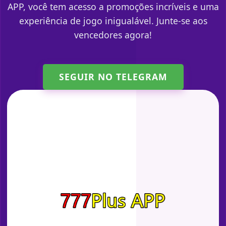
APP, você tem acesso a promoções incríveis e uma
experiência de jogo inigualável. Junte-se aos
vencedores agora!
SEGUIR NO TELEGRAM