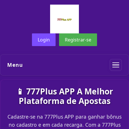
Login
Registrar-se
Menu
📱 777Plus APP A Melhor
Plataforma de Apostas
Cadastre-se na 777Plus APP para ganhar bônus
no cadastro e em cada recarga. Com a 777Plus