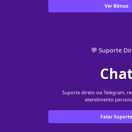
Ver Bônus
💬 Suporte Di
Cha
Suporte direto via Telegram, r
atendimento persona
Falar Suport