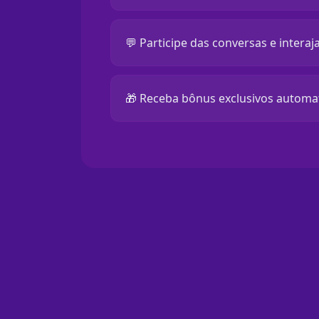
💬 Participe das conversas e interaj
🎁 Receba bônus exclusivos autom