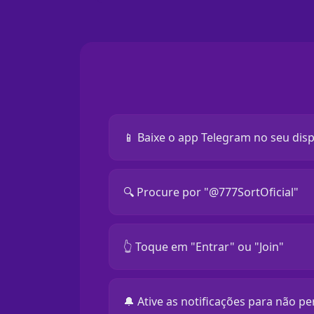
📱 Baixe o app Telegram no seu disp
🔍 Procure por "@777SortOficial"
👆 Toque em "Entrar" ou "Join"
🔔 Ative as notificações para não p