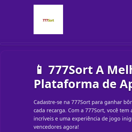
📱 777Sort A Mel
Plataforma de A
Cadastre-se na 777Sort para ganhar bô
cada recarga. Com a 777Sort, você tem
incríveis e uma experiência de jogo inig
vencedores agora!