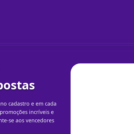
postas
 no cadastro e em cada
 promoções incríveis e
unte-se aos vencedores