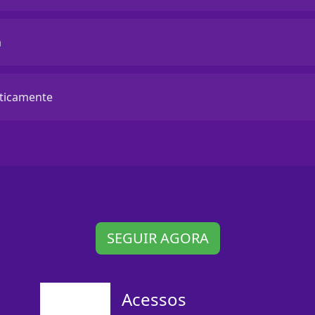
a
aticamente
SEGUIR AGORA
Acessos