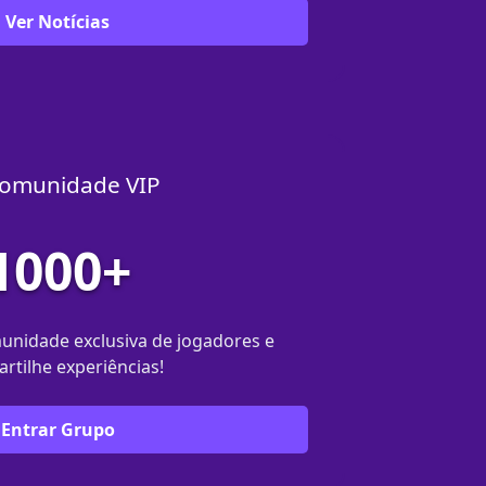
Ver Notícias
Comunidade VIP
1000+
unidade exclusiva de jogadores e
rtilhe experiências!
Entrar Grupo