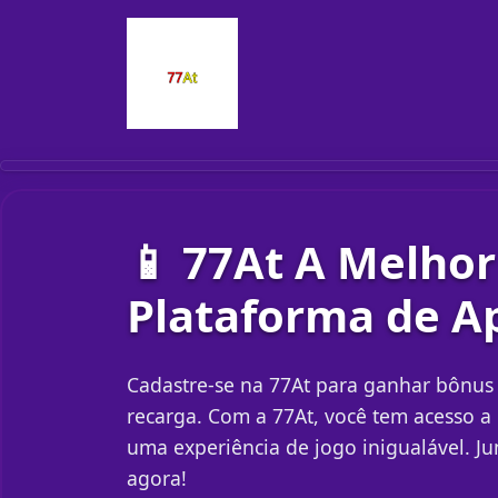
📱 77At A Melhor
Plataforma de A
Cadastre-se na 77At para ganhar bônus
recarga. Com a 77At, você tem acesso a
uma experiência de jogo inigualável. J
agora!