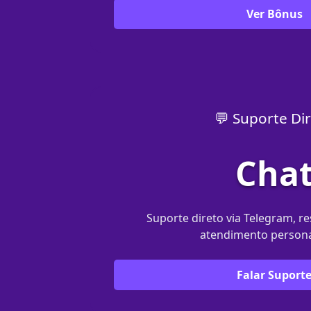
Ver Bônus
💬 Suporte Di
Cha
Suporte direto via Telegram, r
atendimento persona
Falar Suport