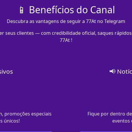
📱 Benefícios do Canal
Descubra as vantagens de seguir a 77At no Telegram
er seus clientes — com credibilidade oficial, saques rápido
77At !
sivos
📢 Notí
m, promoções especiais
Fique por dentro d
s únicos!
eventos 