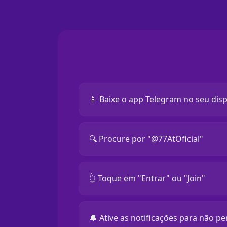
📱 Baixe o app Telegram no seu disp
🔍 Procure por "@77AtOficial"
👆 Toque em "Entrar" ou "Join"
🔔 Ative as notificações para não p