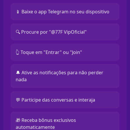
📱 Baixe o app Telegram no seu dispositivo
🔍 Procure por "@77F VipOficial"
👆 Toque em "Entrar" ou "Join"
🔔 Ative as notificações para não perder
nada
💬 Participe das conversas e interaja
🎁 Receba bônus exclusivos
automaticamente