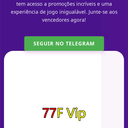
tem acesso a promoções incríveis e uma
experiência de jogo inigualável. Junte-se aos
vencedores agora!
SEGUIR NO TELEGRAM