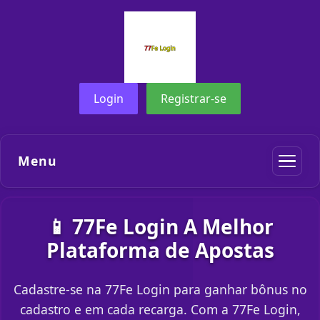
Login
Registrar-se
Menu
📱 77Fe Login A Melhor
Plataforma de Apostas
Cadastre-se na 77Fe Login para ganhar bônus no
cadastro e em cada recarga. Com a 77Fe Login,