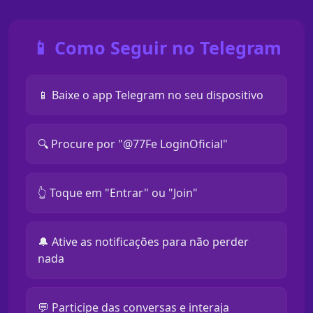
📱 Como Seguir no Telegram
📱 Baixe o app Telegram no seu dispositivo
🔍 Procure por "@77Fe LoginOficial"
👆 Toque em "Entrar" ou "Join"
🔔 Ative as notificações para não perder
nada
💬 Participe das conversas e interaja