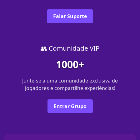
Falar Suporte
👥 Comunidade VIP
1000+
Junte-se a uma comunidade exclusiva de
jogadores e compartilhe experiências!
Entrar Grupo