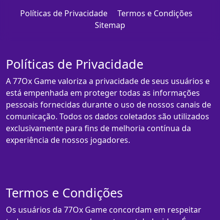
Políticas de Privacidade
Termos e Condições
Sitemap
Políticas de Privacidade
A 77Ox Game valoriza a privacidade de seus usuários e
está empenhada em proteger todas as informações
pessoais fornecidas durante o uso de nossos canais de
comunicação. Todos os dados coletados são utilizados
exclusivamente para fins de melhoria contínua da
experiência de nossos jogadores.
Termos e Condições
Os usuários da 77Ox Game concordam em respeitar