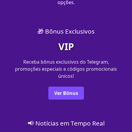
opções.
🎁 Bônus Exclusivos
VIP
Receba bônus exclusivos do Telegram,
promoções especiais e códigos promocionais
únicos!
Ver Bônus
📢 Notícias em Tempo Real