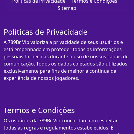
Políticas de Privacidade
Termos e Condições
Sitemap
Políticas de Privacidade
A 789Br Vip valoriza a privacidade de seus usuários e
está empenhada em proteger todas as informações
pessoais fornecidas durante o uso de nossos canais de
comunicação. Todos os dados coletados são utilizados
exclusivamente para fins de melhoria contínua da
experiência de nossos jogadores.
Termos e Condições
Os usuários da 789Br Vip concordam em respeitar
todas as regras e regulamentos estabelecidos. É