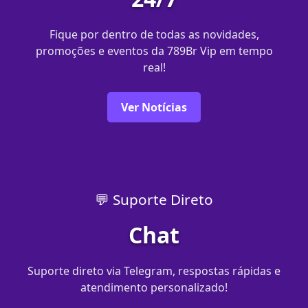
Fique por dentro de todas as novidades,
promoções e eventos da 789Br Vip em tempo
real!
Ver Notícias
💬 Suporte Direto
Chat
Suporte direto via Telegram, respostas rápidas e
atendimento personalizado!