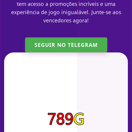
tem acesso a promoções incríveis e uma
experiência de jogo inigualável. Junte-se aos
vencedores agora!
SEGUIR NO TELEGRAM