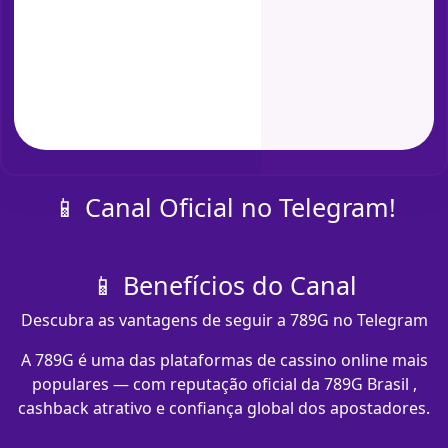
📱 Canal Oficial no Telegram!
📱 Benefícios do Canal
Descubra as vantagens de seguir a 789G no Telegram
A 789G é uma das plataformas de cassino online mais
populares — com reputação oficial da 789G Brasil ,
cashback atrativo e confiança global dos apostadores.