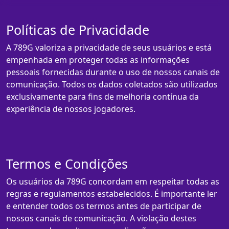
Políticas de Privacidade
A 789G valoriza a privacidade de seus usuários e está
empenhada em proteger todas as informações
pessoais fornecidas durante o uso de nossos canais de
comunicação. Todos os dados coletados são utilizados
exclusivamente para fins de melhoria contínua da
experiência de nossos jogadores.
Termos e Condições
Os usuários da 789G concordam em respeitar todas as
regras e regulamentos estabelecidos. É importante ler
e entender todos os termos antes de participar de
nossos canais de comunicação. A violação destes