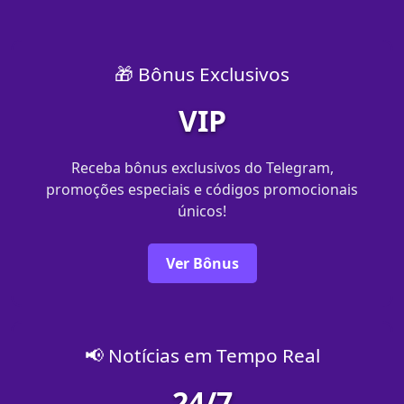
🎁 Bônus Exclusivos
VIP
Receba bônus exclusivos do Telegram,
promoções especiais e códigos promocionais
únicos!
Ver Bônus
📢 Notícias em Tempo Real
24/7