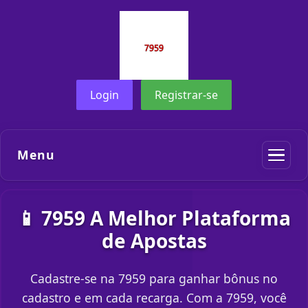
Login
Registrar-se
Menu
📱 7959 A Melhor Plataforma
de Apostas
Cadastre-se na 7959 para ganhar bônus no
cadastro e em cada recarga. Com a 7959, você