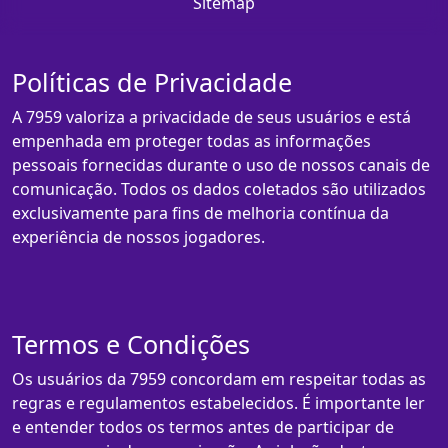
Sitemap
Políticas de Privacidade
A 7959 valoriza a privacidade de seus usuários e está
empenhada em proteger todas as informações
pessoais fornecidas durante o uso de nossos canais de
comunicação. Todos os dados coletados são utilizados
exclusivamente para fins de melhoria contínua da
experiência de nossos jogadores.
Termos e Condições
Os usuários da 7959 concordam em respeitar todas as
regras e regulamentos estabelecidos. É importante ler
e entender todos os termos antes de participar de