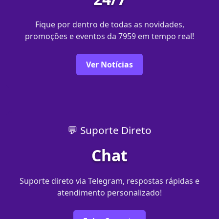
Fique por dentro de todas as novidades,
promoções e eventos da 7959 em tempo real!
Ver Notícias
💬 Suporte Direto
Chat
Suporte direto via Telegram, respostas rápidas e
atendimento personalizado!