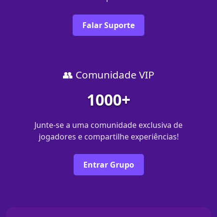
Falar Suporte
👥 Comunidade VIP
1000+
Junte-se a uma comunidade exclusiva de
jogadores e compartilhe experiências!
Entrar Grupo