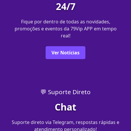
24/7
Fique por dentro de todas as novidades,
promoções e eventos da 79Vip APP em tempo
real!
Ver Notícias
💬 Suporte Direto
Chat
Suporte direto via Telegram, respostas rápidas e
atendimento personalizado!