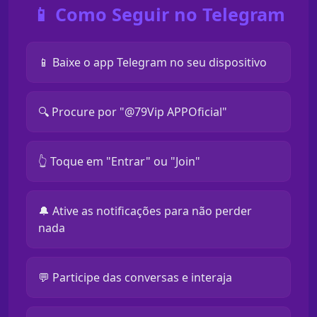
📱 Como Seguir no Telegram
📱 Baixe o app Telegram no seu dispositivo
🔍 Procure por "@79Vip APPOficial"
👆 Toque em "Entrar" ou "Join"
🔔 Ative as notificações para não perder
nada
💬 Participe das conversas e interaja