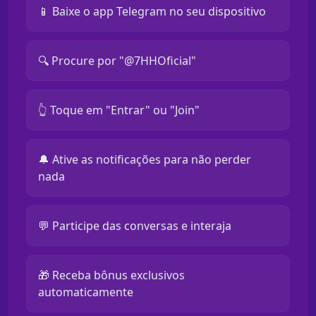
📱 Baixe o app Telegram no seu dispositivo
🔍 Procure por "@7HHOficial"
👆 Toque em "Entrar" ou "Join"
🔔 Ative as notificações para não perder
nada
💬 Participe das conversas e interaja
🎁 Receba bônus exclusivos
automaticamente