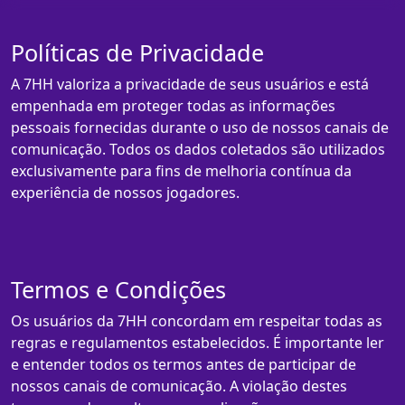
Políticas de Privacidade
A 7HH valoriza a privacidade de seus usuários e está
empenhada em proteger todas as informações
pessoais fornecidas durante o uso de nossos canais de
comunicação. Todos os dados coletados são utilizados
exclusivamente para fins de melhoria contínua da
experiência de nossos jogadores.
Termos e Condições
Os usuários da 7HH concordam em respeitar todas as
regras e regulamentos estabelecidos. É importante ler
e entender todos os termos antes de participar de
nossos canais de comunicação. A violação destes