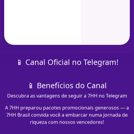
📱 Canal Oficial no Telegram!
📱 Benefícios do Canal
Descubra as vantagens de seguir a 7HH no Telegram
A 7HH preparou pacotes promocionais generosos — a
7HH Brasil convida você a embarcar numa jornada de
riqueza com nossos vencedores!