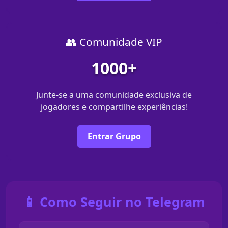
👥 Comunidade VIP
1000+
Junte-se a uma comunidade exclusiva de
jogadores e compartilhe experiências!
Entrar Grupo
📱 Como Seguir no Telegram