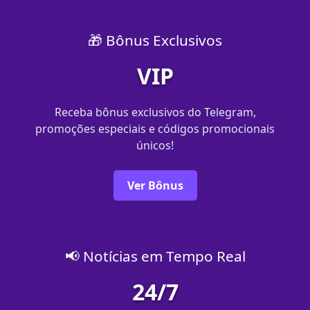
🎁 Bônus Exclusivos
VIP
Receba bônus exclusivos do Telegram,
promoções especiais e códigos promocionais
únicos!
Ver Bônus
📢 Notícias em Tempo Real
24/7