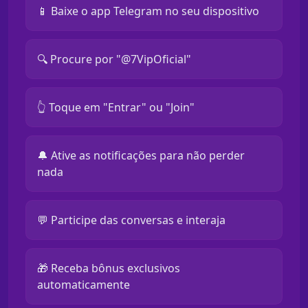
📱 Baixe o app Telegram no seu dispositivo
🔍 Procure por "@7VipOficial"
👆 Toque em "Entrar" ou "Join"
🔔 Ative as notificações para não perder
nada
💬 Participe das conversas e interaja
🎁 Receba bônus exclusivos
automaticamente