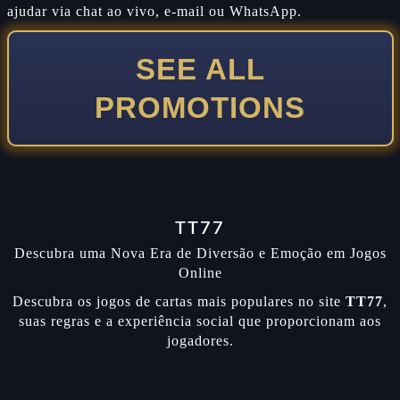
ajudar via chat ao vivo, e-mail ou WhatsApp.
SEE ALL
PROMOTIONS
TT77
Descubra uma Nova Era de Diversão e Emoção em Jogos
Online
Descubra os jogos de cartas mais populares no site
TT77
,
suas regras e a experiência social que proporcionam aos
jogadores.