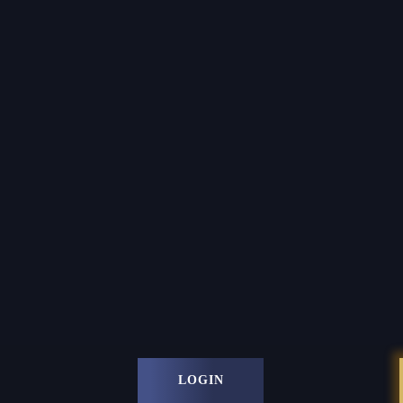
LOGIN