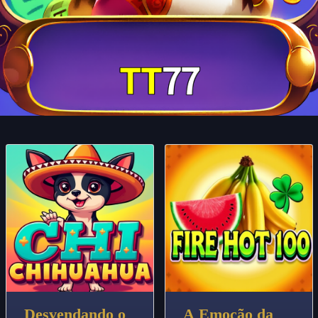
Desvendando o
A Emoção da