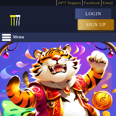
24*7 Support
Facebook
Email
LOGIN
SIGN UP
Menu