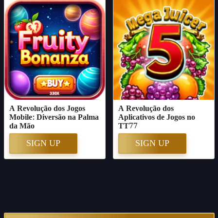
A Revolução dos Jogos
A Revolução dos
Mobile: Diversão na Palma
Aplicativos de Jogos no
da Mão
TT77
SIGN UP
SIGN UP